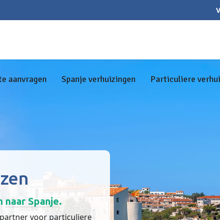
V
te aanvragen
Spanje verhuizingen
Particuliere verhu
izen
en
naar Spanje
.
artner voor particuliere